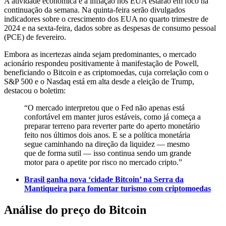
A atividade econômica e a inflação nos EUA estarão em foco na
continuação da semana. Na quinta-feira serão divulgados
indicadores sobre o crescimento dos EUA no quarto trimestre de
2024 e na sexta-feira, dados sobre as despesas de consumo pessoal
(PCE) de fevereiro.
Embora as incertezas ainda sejam predominantes, o mercado
acionário respondeu positivamente à manifestação de Powell,
beneficiando o Bitcoin e as criptomoedas, cuja correlação com o
S&P 500 e o Nasdaq está em alta desde a eleição de Trump,
destacou o boletim:
“O mercado interpretou que o Fed não apenas está
confortável em manter juros estáveis, como já começa a
preparar terreno para reverter parte do aperto monetário
feito nos últimos dois anos. E se a política monetária
segue caminhando na direção da liquidez — mesmo
que de forma sutil — isso continua sendo um grande
motor para o apetite por risco no mercado cripto.”
Brasil ganha nova ‘cidade Bitcoin’ na Serra da
Mantiqueira para fomentar turismo com criptomoedas
Análise do preço do Bitcoin