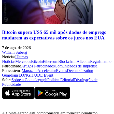
Bitcoin supera US$ 65 mil após dados de emprego
mudarem as expectativas sobre os juros nos EUA
7 de ago. de 2026
William Suberg
Notícias
Últimas
Notícias
Mercados
Bitcoin
Ethereum
Blockchain
Altcoins
Regulamento
Patrocinado
Artigos Patrocinados
Comunicados de Imprensa
Ecossistema
Magazine
Accelerator
Events
Decentralization
Guardians
LONGITUDE Event
Sobre
Sobre a Cointelegraph
Política Editorial
Divulgação de
Publicidade
A Cointelegraph está comprometida em fornecer jornalismo