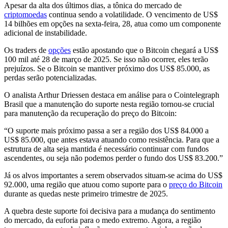
Apesar da alta dos últimos dias, a tônica do mercado de
criptomoedas
continua sendo a volatilidade. O vencimento de US$
14 bilhões em opções na sexta-feira, 28, atua como um componente
adicional de instabilidade.
Os traders de
opções
estão apostando que o Bitcoin chegará a US$
100 mil até 28 de março de 2025. Se isso não ocorrer, eles terão
prejuízos. Se o Bitcoin se mantiver próximo dos US$ 85.000, as
perdas serão potencializadas.
O analista Arthur Driessen destaca em análise para o Cointelegraph
Brasil que a manutenção do suporte nesta região tornou-se crucial
para manutenção da recuperação do preço do Bitcoin:
“O suporte mais próximo passa a ser a região dos US$ 84.000 a
US$ 85.000, que antes estava atuando como resistência. Para que a
estrutura de alta seja mantida é necessário continuar com fundos
ascendentes, ou seja não podemos perder o fundo dos US$ 83.200.”
Já os alvos importantes a serem observados situam-se acima do US$
92.000, uma região que atuou como suporte para o
preço do Bitcoin
durante as quedas neste primeiro trimestre de 2025.
A quebra deste suporte foi decisiva para a mudança do sentimento
do mercado, da euforia para o medo extremo. Agora, a região