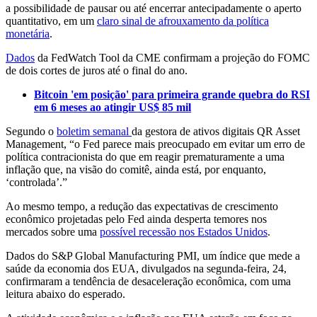
a possibilidade de pausar ou até encerrar antecipadamente o aperto
quantitativo, em um
claro sinal de afrouxamento da política
monetária
.
Dados
da FedWatch Tool da CME confirmam a projeção do FOMC
de dois cortes de juros até o final do ano.
Bitcoin 'em posição' para primeira grande quebra do RSI
em 6 meses ao atingir US$ 85 mil
Segundo o
boletim semanal
da gestora de ativos digitais QR Asset
Management, “o Fed parece mais preocupado em evitar um erro de
política contracionista do que em reagir prematuramente a uma
inflação que, na visão do comitê, ainda está, por enquanto,
‘controlada’.”
Ao mesmo tempo, a redução das expectativas de crescimento
econômico projetadas pelo Fed ainda desperta temores nos
mercados sobre uma
possível recessão nos Estados Unidos
.
Dados do S&P Global Manufacturing PMI, um índice que mede a
saúde da economia dos EUA, divulgados na segunda-feira, 24,
confirmaram a tendência de desaceleração econômica, com uma
leitura abaixo do esperado.