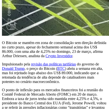
O Bitcoin se mantém em zona de consolidação sem direção definida
no curto prazo, apesar do fechamento semanal acima dos US$
86.000, com uma alta de 4,25% no domingo, 23 de março, afirma
Arthur Driessen, analista da
Crypto Investidor
.
Impulsionado pela
revisão das políticas tarifárias
do governo de
Donald Trump
, o preço do Bitcoin (
BTC
) abriu a semana em alta,
mas foi rejeitado logo abaixo dos US$ 89.000, indicando que a
retomada da tendência de alta depende de catalisadores mais
potentes no cenário macroeconômico.
O ponto de inflexão para os mercados financeiros foi a reunião do
Comitê Federal de Mercado Aberto (FOMC) em 20 de março.
Embora a taxa de juros tenha sido mantida entre 4,25% e 4,5%, o
presidente do Banco Central dos EUA (Fed), Jerome Powell, voltou
a se referir às pressões inflacionárias como “transitórias” e levantou