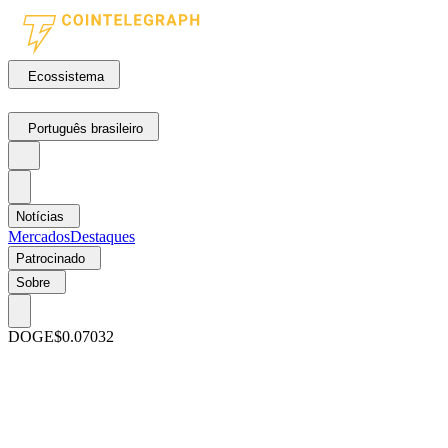
Ecossistema
Português brasileiro
Notícias
Mercados
Destaques
Patrocinado
Sobre
DOGE
$0.07032