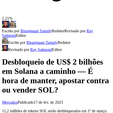
1.21%
Escrito por
Biraajmaan Tamuly
Redator
Revisado por
Ray
Salmond
Editor
Escrito por
Biraajmaan Tamuly
Redator
Revisado por
Ray Salmond
Editor
Desbloqueio de US$ 2 bilhões
em Solana a caminho — É
hora de manter, apostar contra
ou vender SOL?
Mercados
Publicado
17 de fev. de 2025
11,2 milhões de tokens SOL serão desbloqueados em 1º de março.