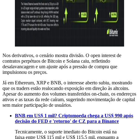
Nos derivativos, o cenário mostra divisão. O open interest de
contratos perpétuos de Bitcoin e Solana caiu, refletindo
desalavancagem e um ajuste após a pressão de compra que
impulsionou os preços.
Já em Ethereum, XRP e BNB, o interesse aberto subiu, mostrando
que os traders estão realocando exposição em direção às altcoins.
Apesar do aumento dos volumes transferidos on-chain, os endereços
ativos e as taxas da rede caíram, sugerindo movimentação de capital
sem maior participação de usuários.
BNB em US$ 1 mil? Criptomoeda chega a US$ 990 após
decisão do FED e 'retorno' de CZ para a Binance
Tecnicamente, o suporte imediato do Bitcoin está na
faixa entre US$ 115 mil e US$ 115,5 mil, enquanto a