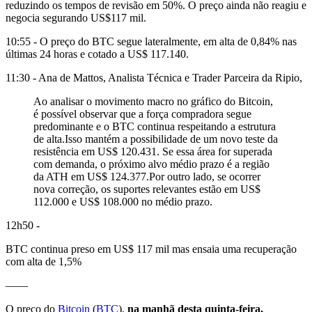
reduzindo os tempos de revisão em 50%. O preço ainda não reagiu e
negocia segurando US$117 mil.
10:55 - O preço do BTC segue lateralmente, em alta de 0,84% nas
últimas 24 horas e cotado a US$ 117.140.
11:30 - Ana de Mattos, Analista Técnica e Trader Parceira da Ripio,
Ao analisar o movimento macro no gráfico do Bitcoin,
é possível observar que a força compradora segue
predominante e o BTC continua respeitando a estrutura
de alta.Isso mantém a possibilidade de um novo teste da
resistência em US$ 120.431. Se essa área for superada
com demanda, o próximo alvo médio prazo é a região
da ATH em US$ 124.377.Por outro lado, se ocorrer
nova correção, os suportes relevantes estão em US$
112.000 e US$ 108.000 no médio prazo.
12h50 -
BTC continua preso em US$ 117 mil mas ensaia uma recuperação
com alta de 1,5%
——
O preço do
Bitcoin
(
BTC
),
na manhã desta quinta-feira,