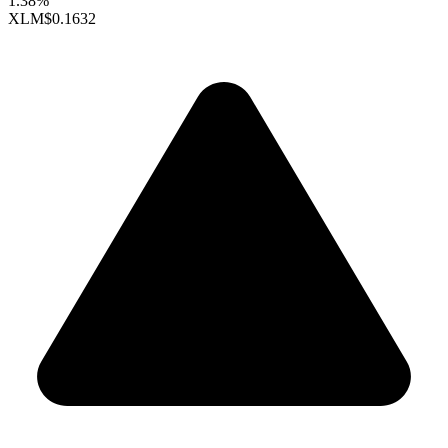
1.38%
XLM
$0.1632