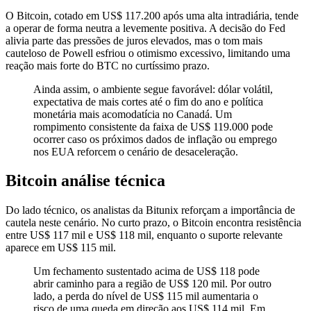
O Bitcoin, cotado em US$ 117.200 após uma alta intradiária, tende
a operar de forma neutra a levemente positiva. A decisão do Fed
alivia parte das pressões de juros elevados, mas o tom mais
cauteloso de Powell esfriou o otimismo excessivo, limitando uma
reação mais forte do BTC no curtíssimo prazo.
Ainda assim, o ambiente segue favorável: dólar volátil,
expectativa de mais cortes até o fim do ano e política
monetária mais acomodatícia no Canadá. Um
rompimento consistente da faixa de US$ 119.000 pode
ocorrer caso os próximos dados de inflação ou emprego
nos EUA reforcem o cenário de desaceleração.
Bitcoin análise técnica
Do lado técnico, os analistas da Bitunix reforçam a importância de
cautela neste cenário. No curto prazo, o Bitcoin encontra resistência
entre US$ 117 mil e US$ 118 mil, enquanto o suporte relevante
aparece em US$ 115 mil.
Um fechamento sustentado acima de US$ 118 pode
abrir caminho para a região de US$ 120 mil. Por outro
lado, a perda do nível de US$ 115 mil aumentaria o
risco de uma queda em direção aos US$ 114 mil. Em