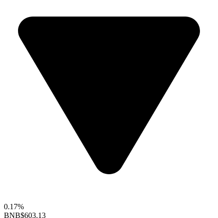
0.17%
BNB
$603.13