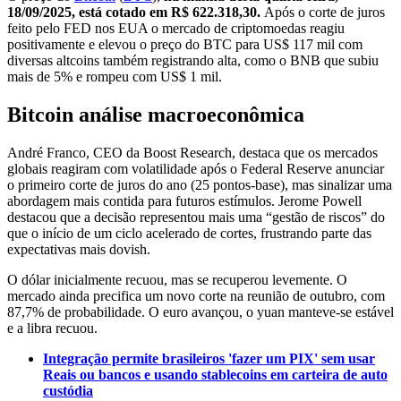
18/09/2025, está cotado em
R$ 622.318,30.
Após o corte de juros
feito pelo FED nos EUA o mercado de criptomoedas reagiu
positivamente e elevou o preço do BTC para US$ 117 mil com
diversas altcoins também registrando alta, como o BNB que subiu
mais de 5% e rompeu com US$ 1 mil.
Bitcoin análise macroeconômica
André Franco, CEO da Boost Research, destaca que os mercados
globais reagiram com volatilidade após o Federal Reserve anunciar
o primeiro corte de juros do ano (25 pontos-base), mas sinalizar uma
abordagem mais contida para futuros estímulos. Jerome Powell
destacou que a decisão representou mais uma “gestão de riscos” do
que o início de um ciclo acelerado de cortes, frustrando parte das
expectativas mais dovish.
O dólar inicialmente recuou, mas se recuperou levemente. O
mercado ainda precifica um novo corte na reunião de outubro, com
87,7% de probabilidade. O euro avançou, o yuan manteve-se estável
e a libra recuou.
Integração permite brasileiros 'fazer um PIX' sem usar
Reais ou bancos e usando stablecoins em carteira de auto
custódia