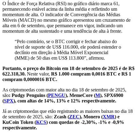
O Índice de Força Relativa (RSI) no gráfico diário marca 61,
permanecendo estável acima da linha média e refletindo um
momentum de alta. O indicador de Convergência das Médias
Móveis (MACD) no mesmo gráfico apresentou um cruzamento de
alta em 6 de setembro, que permanece em vigor, indicando um
momentum de alta sustentado e uma tendência de alta à frente.
“Pelo contrário, se o BTC corrigir e fechar abaixo do
nível de suporte de US$ 116.000, ele poderá estender o
declínio em direção à Média Móvel Exponencial
(MME) de 50 dias em US$ 113.800”, afirmou.
Portanto, o preço do Bitcoin em 18 de setembro de 2025 é de R$
622.318,30.
Neste valor,
R$ 1.000 compram 0,0016 BTC e R$ 1
compram 0,0000016 BTC.
As criptomoedas com maior alta no dia 18 de setembro de 2025,
são
:
Pudgy Penguins (
PENGU
), MemeCore (
M
), SPX6900
(
SPX
), com altas de 14%, 13% e 12%
respectivamente.
Já as criptomoedas que etão registrando as maiores baixas no dia 18
de setembro de 2025, são:
Zcash (
ZEC
), Monero (
XMR
) e
KuCoin Token (
KCS
) com quedas de -2,30%, -1% e -0,9%
respectivamente.