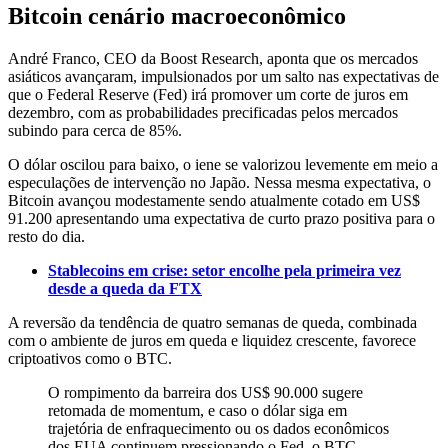
Bitcoin cenário macroeconômico
André Franco, CEO da Boost Research, aponta que os mercados
asiáticos avançaram, impulsionados por um salto nas expectativas de
que o Federal Reserve (Fed) irá promover um corte de juros em
dezembro, com as probabilidades precificadas pelos mercados
subindo para cerca de 85%.
O dólar oscilou para baixo, o iene se valorizou levemente em meio a
especulações de intervenção no Japão. Nessa mesma expectativa, o
Bitcoin avançou modestamente sendo atualmente cotado em US$
91.200 apresentando uma expectativa de curto prazo positiva para o
resto do dia.
Stablecoins em crise: setor encolhe pela primeira vez
desde a queda da FTX
A reversão da tendência de quatro semanas de queda, combinada
com o ambiente de juros em queda e liquidez crescente, favorece
criptoativos como o BTC.
O rompimento da barreira dos US$ 90.000 sugere
retomada de momentum, e caso o dólar siga em
trajetória de enfraquecimento ou os dados econômicos
dos EUA continuem pressionando o Fed, o BTC