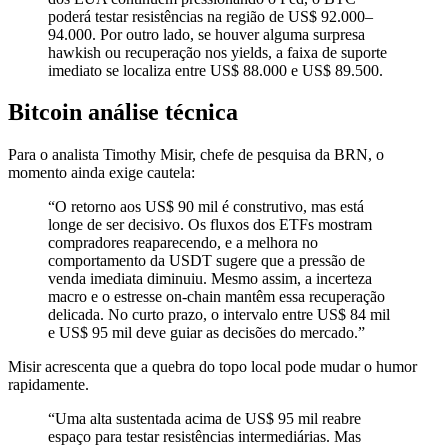
poderá testar resistências na região de US$ 92.000–
94.000. Por outro lado, se houver alguma surpresa
hawkish ou recuperação nos yields, a faixa de suporte
imediato se localiza entre US$ 88.000 e US$ 89.500.
Bitcoin análise técnica
Para o analista Timothy Misir, chefe de pesquisa da BRN, o
momento ainda exige cautela:
“O retorno aos US$ 90 mil é construtivo, mas está
longe de ser decisivo. Os fluxos dos ETFs mostram
compradores reaparecendo, e a melhora no
comportamento da USDT sugere que a pressão de
venda imediata diminuiu. Mesmo assim, a incerteza
macro e o estresse on-chain mantêm essa recuperação
delicada. No curto prazo, o intervalo entre US$ 84 mil
e US$ 95 mil deve guiar as decisões do mercado.”
Misir acrescenta que a quebra do topo local pode mudar o humor
rapidamente.
“Uma alta sustentada acima de US$ 95 mil reabre
espaço para testar resistências intermediárias. Mas