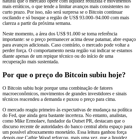
natural que o mercado opere com liquidez reduzida e movimentos
mais erráticos, o que tende a limitar avanços mais consistentes no
curto prazo. Por isso, não será surpresa se o Bitcoin continuar
oscilando e só busque a região de US$ 93.000–94.000 com mais
clareza a partir da próxima semana.
Neste momento, a área dos US$ 91.000 se torna referência
importante: se o preço permanecer acima desse patamar, abre espaço
para avanços adicionais. Caso contrário, o mercado pode voltar a
perder força. O comportamento nesta região vai indicar se estamos
diante apenas de um repique técnico ou do início de uma
recuperação mais sustentada.
Por que o preço do Bitcoin subiu hoje?
O Bitcoin subiu hoje porque uma combinação de fatores
macroeconômicos, movimentos de grandes investidores e sinais
técnicos reacendeu a demanda e puxou o preço para cima.
O mercado reagiu primeiro às expectativas de mudança na política
do Fed, que ainda gera bastante incerteza. No entanto, analistas,
como Mike Ermolaev, fundador da Outset PR, destacam que o
discurso recente de autoridades do banco central abriu espaço para
um possível afrouxamento monetário. Essa leitura ganhou força
depois que Cathie Wood reforçou, mais uma vez, que a liquidez