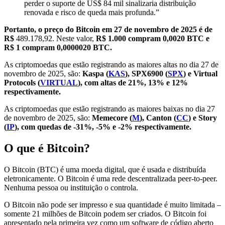
perder o suporte de US$ 84 mil sinalizaria distribuição
renovada e risco de queda mais profunda.”
Portanto, o preço do Bitcoin em 27 de novembro de 2025 é de
R$
489.178,92. Neste valor,
R$ 1.000 compram 0,0020 BTC e
R$ 1 compram 0,0000020 BTC.
As criptomoedas que estão registrando as maiores altas no dia 27 de
novembro de 2025, são:
Kaspa (
KAS
), SPX6900 (
SPX
) e Virtual
Protocols (
VIRTUAL
), com altas de 21%, 13% e 12%
respectivamente.
As criptomoedas que estão registrando as maiores baixas no dia 27
de novembro de 2025, são:
Memecore (
M
), Canton (
CC
) e Story
(
IP
), com quedas de -31%, -5% e -2% respectivamente.
O que é Bitcoin?
O Bitcoin (BTC) é uma moeda digital, que é usada e distribuída
eletronicamente. O Bitcoin é uma rede descentralizada peer-to-peer.
Nenhuma pessoa ou instituição o controla.
O Bitcoin não pode ser impresso e sua quantidade é muito limitada –
somente 21 milhões de Bitcoin podem ser criados. O Bitcoin foi
apresentado pela primeira vez como um software de código aberto