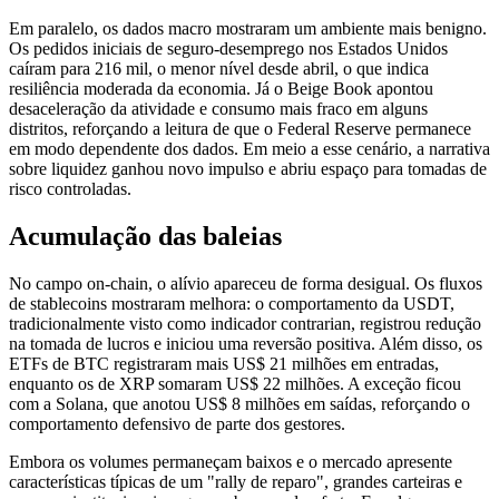
Em paralelo, os dados macro mostraram um ambiente mais benigno.
Os pedidos iniciais de seguro-desemprego nos Estados Unidos
caíram para 216 mil, o menor nível desde abril, o que indica
resiliência moderada da economia. Já o Beige Book apontou
desaceleração da atividade e consumo mais fraco em alguns
distritos, reforçando a leitura de que o Federal Reserve permanece
em modo dependente dos dados. Em meio a esse cenário, a narrativa
sobre liquidez ganhou novo impulso e abriu espaço para tomadas de
risco controladas.
Acumulação das baleias
No campo on-chain, o alívio apareceu de forma desigual. Os fluxos
de stablecoins mostraram melhora: o comportamento da USDT,
tradicionalmente visto como indicador contrarian, registrou redução
na tomada de lucros e iniciou uma reversão positiva. Além disso, os
ETFs de BTC registraram mais US$ 21 milhões em entradas,
enquanto os de XRP somaram US$ 22 milhões. A exceção ficou
com a Solana, que anotou US$ 8 milhões em saídas, reforçando o
comportamento defensivo de parte dos gestores.
Embora os volumes permaneçam baixos e o mercado apresente
características típicas de um "rally de reparo", grandes carteiras e