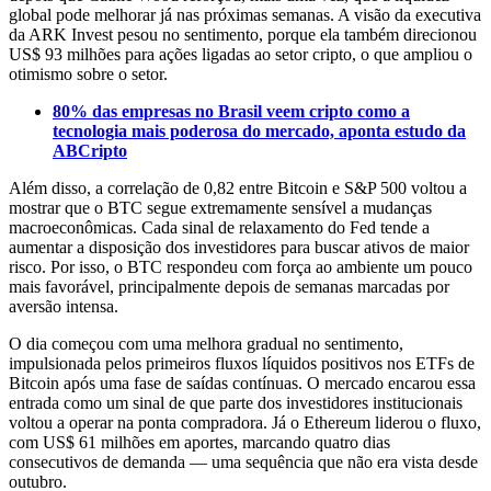
global pode melhorar já nas próximas semanas. A visão da executiva
da ARK Invest pesou no sentimento, porque ela também direcionou
US$ 93 milhões para ações ligadas ao setor cripto, o que ampliou o
otimismo sobre o setor.
80% das empresas no Brasil veem cripto como a
tecnologia mais poderosa do mercado, aponta estudo da
ABCripto
Além disso, a correlação de 0,82 entre Bitcoin e S&P 500 voltou a
mostrar que o BTC segue extremamente sensível a mudanças
macroeconômicas. Cada sinal de relaxamento do Fed tende a
aumentar a disposição dos investidores para buscar ativos de maior
risco. Por isso, o BTC respondeu com força ao ambiente um pouco
mais favorável, principalmente depois de semanas marcadas por
aversão intensa.
O dia começou com uma melhora gradual no sentimento,
impulsionada pelos primeiros fluxos líquidos positivos nos ETFs de
Bitcoin após uma fase de saídas contínuas. O mercado encarou essa
entrada como um sinal de que parte dos investidores institucionais
voltou a operar na ponta compradora. Já o Ethereum liderou o fluxo,
com US$ 61 milhões em aportes, marcando quatro dias
consecutivos de demanda — uma sequência que não era vista desde
outubro.