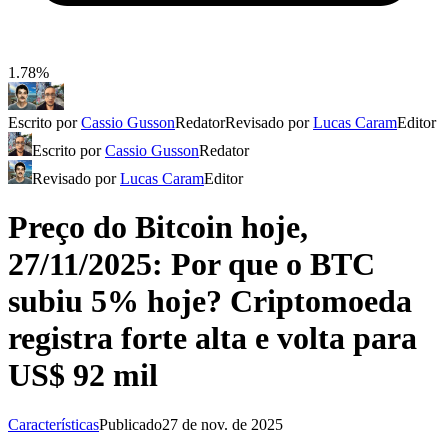
1.78%
Escrito por
Cassio Gusson
Redator
Revisado por
Lucas Caram
Editor
Escrito por
Cassio Gusson
Redator
Revisado por
Lucas Caram
Editor
Preço do Bitcoin hoje,
27/11/2025: Por que o BTC
subiu 5% hoje? Criptomoeda
registra forte alta e volta para
US$ 92 mil
Características
Publicado
27 de nov. de 2025