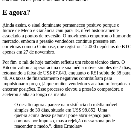
E agora?
Ainda assim, o sinal dominante permaneceu positivo porque o
Índice de Medo e Ganância caiu para 18, nível historicamente
associado a pontos de reversão. O movimento empurrou o humor do
mercado, embora a pressão vendedora continue presente em
corretoras como a Coinbase, que registrou 12.000 depósitos de BTC
apenas em 27 de novembro.
Por fim, o rali de hoje também refletiu um rebote técnico claro. O
Bitcoin voltou a operar acima de sua média móvel simples de 7 dias,
retomando a faixa de US$ 87.043, enquanto o RSI subiu de 38 para
48. As taxas de financiamento negativas contribuíram para
impulsionar o preço, já que muitos vendedores acabaram forçados a
encerrar posições. Esse processo elevou a pressão compradora e
acelerou a alta ao longo da manhã.
O desafio agora aparece na resistência da média móvel
simples de 30 dias, situada em US$ 98.852. Uma
quebra acima desse patamar pode abrir espaço para
compras por impulso, mas a rejeição nessa zona pode
reacender o medo.”, disse Ermolaev