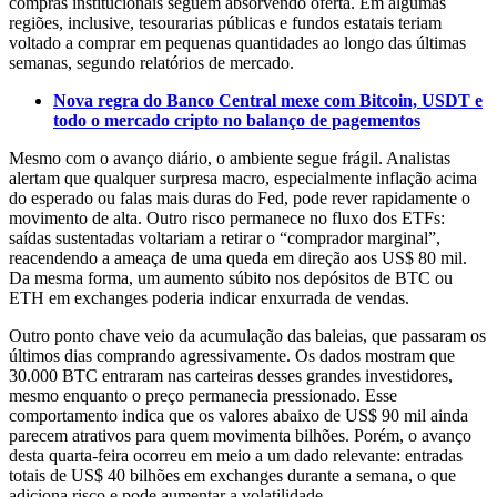
compras institucionais seguem absorvendo oferta. Em algumas
regiões, inclusive, tesourarias públicas e fundos estatais teriam
voltado a comprar em pequenas quantidades ao longo das últimas
semanas, segundo relatórios de mercado.
Nova regra do Banco Central mexe com Bitcoin, USDT e
todo o mercado cripto no balanço de pagementos
Mesmo com o avanço diário, o ambiente segue frágil. Analistas
alertam que qualquer surpresa macro, especialmente inflação acima
do esperado ou falas mais duras do Fed, pode rever rapidamente o
movimento de alta. Outro risco permanece no fluxo dos ETFs:
saídas sustentadas voltariam a retirar o “comprador marginal”,
reacendendo a ameaça de uma queda em direção aos US$ 80 mil.
Da mesma forma, um aumento súbito nos depósitos de BTC ou
ETH em exchanges poderia indicar enxurrada de vendas.
Outro ponto chave veio da acumulação das baleias, que passaram os
últimos dias comprando agressivamente. Os dados mostram que
30.000 BTC entraram nas carteiras desses grandes investidores,
mesmo enquanto o preço permanecia pressionado. Esse
comportamento indica que os valores abaixo de US$ 90 mil ainda
parecem atrativos para quem movimenta bilhões. Porém, o avanço
desta quarta-feira ocorreu em meio a um dado relevante: entradas
totais de US$ 40 bilhões em exchanges durante a semana, o que
adiciona risco e pode aumentar a volatilidade.