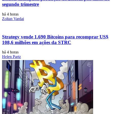
segundo trimestre
há 4 horas
Zoltan Vardai
Strategy vende 1.690 Bitcoins para recomprar US$
108,6 milhões em ações da STRC
há 4 horas
Helen Partz