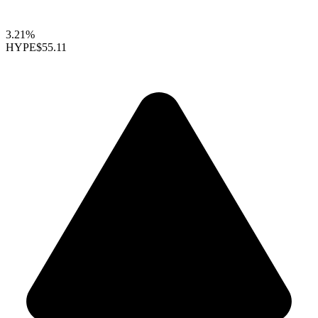
3.21%
HYPE
$55.11