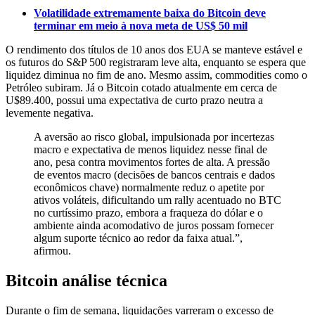
Volatilidade extremamente baixa do Bitcoin deve
terminar em meio à nova meta de US$ 50 mil
O rendimento dos títulos de 10 anos dos EUA se manteve estável e
os futuros do S&P 500 registraram leve alta, enquanto se espera que
liquidez diminua no fim de ano. Mesmo assim, commodities como o
Petróleo subiram. Já o Bitcoin cotado atualmente em cerca de
U$89.400, possui uma expectativa de curto prazo neutra a
levemente negativa.
A aversão ao risco global, impulsionada por incertezas
macro e expectativa de menos liquidez nesse final de
ano, pesa contra movimentos fortes de alta. A pressão
de eventos macro (decisões de bancos centrais e dados
econômicos chave) normalmente reduz o apetite por
ativos voláteis, dificultando um rally acentuado no BTC
no curtíssimo prazo, embora a fraqueza do dólar e o
ambiente ainda acomodativo de juros possam fornecer
algum suporte técnico ao redor da faixa atual.”,
afirmou.
Bitcoin análise técnica
Durante o fim de semana, liquidações varreram o excesso de