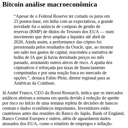
Bitcoin análise macroeconômica
“Apesar de o Federal Reserve ter cortado os juros em
25 pontos-base, em linha com as expectativas, a grande
novidade foi o anúncio de compras de gestão de
reservas (RMP) de títulos do Tesouro dos EUA — num
movimento que deve ampliar a liquidez até abril de
2026. Ainda assim, a performance das criptos foi
pressionada pelos resultados da Oracle, que, ao mostrar
um salto nos gastos de capital, reacendeu a narrativa de
bolha de IA que já havia derrubado preços no mês
passado, arrastando outros ativos de risco. A apatia dos
criptoativos é reforçada por taxas de financiamento
comprimidas e por uma reação fraca no mercado de
opções.”, destaca Fabio Plein, diretor regional para as
Américas da Coinbase.
Já André Franco, CEO da Boost Research, indica que os mercados
asiáticos abriram a semana em queda devido à redução do apetite
por risco no início de uma semana repleta de decisões de bancos
centrais e dados econômicos importantes. Investidores estão
cautelosos antes das reuniões do Banco do Japão, Bank of England,
Banco Central Europeu e outros, além de aguardarem dados
atrasados dos EUA, como o relatório de empregos e inflação.