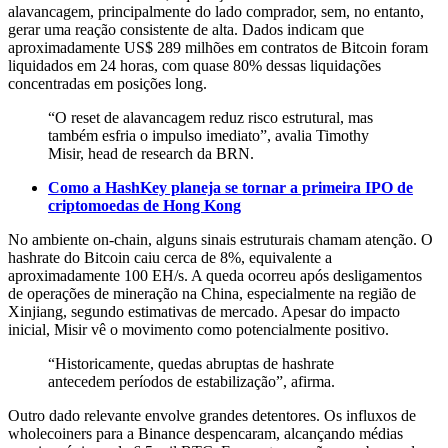
alavancagem, principalmente do lado comprador, sem, no entanto,
gerar uma reação consistente de alta. Dados indicam que
aproximadamente US$ 289 milhões em contratos de Bitcoin foram
liquidados em 24 horas, com quase 80% dessas liquidações
concentradas em posições long.
“O reset de alavancagem reduz risco estrutural, mas
também esfria o impulso imediato”, avalia Timothy
Misir, head de research da BRN.
Como a HashKey planeja se tornar a primeira IPO de
criptomoedas de Hong Kong
No ambiente on-chain, alguns sinais estruturais chamam atenção. O
hashrate do Bitcoin caiu cerca de 8%, equivalente a
aproximadamente 100 EH/s. A queda ocorreu após desligamentos
de operações de mineração na China, especialmente na região de
Xinjiang, segundo estimativas de mercado. Apesar do impacto
inicial, Misir vê o movimento como potencialmente positivo.
“Historicamente, quedas abruptas de hashrate
antecedem períodos de estabilização”, afirma.
Outro dado relevante envolve grandes detentores. Os influxos de
wholecoiners para a Binance despencaram, alcançando médias