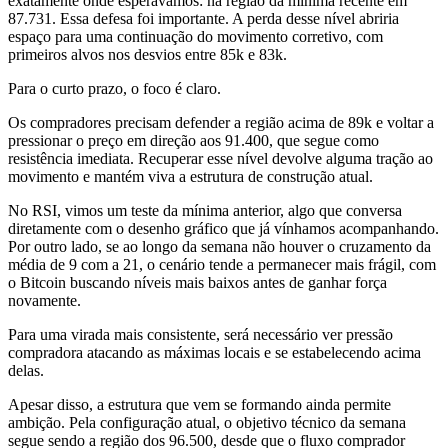
exatamente onde esperávamos: na região da mínima recente em
87.731. Essa defesa foi importante. A perda desse nível abriria
espaço para uma continuação do movimento corretivo, com
primeiros alvos nos desvios entre 85k e 83k.
Para o curto prazo, o foco é claro.
Os compradores precisam defender a região acima de 89k e voltar a
pressionar o preço em direção aos 91.400, que segue como
resistência imediata. Recuperar esse nível devolve alguma tração ao
movimento e mantém viva a estrutura de construção atual.
No RSI, vimos um teste da mínima anterior, algo que conversa
diretamente com o desenho gráfico que já vínhamos acompanhando.
Por outro lado, se ao longo da semana não houver o cruzamento da
média de 9 com a 21, o cenário tende a permanecer mais frágil, com
o Bitcoin buscando níveis mais baixos antes de ganhar força
novamente.
Para uma virada mais consistente, será necessário ver pressão
compradora atacando as máximas locais e se estabelecendo acima
delas.
Apesar disso, a estrutura que vem se formando ainda permite
ambição. Pela configuração atual, o objetivo técnico da semana
segue sendo a região dos 96.500, desde que o fluxo comprador