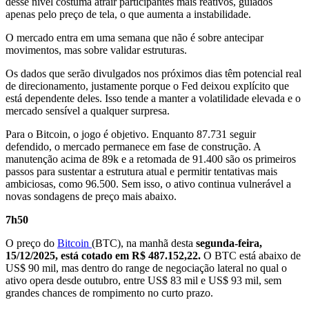
desse nível costuma atrair participantes mais reativos, guiados
apenas pelo preço de tela, o que aumenta a instabilidade.
O mercado entra em uma semana que não é sobre antecipar
movimentos, mas sobre validar estruturas.
Os dados que serão divulgados nos próximos dias têm potencial real
de direcionamento, justamente porque o Fed deixou explícito que
está dependente deles. Isso tende a manter a volatilidade elevada e o
mercado sensível a qualquer surpresa.
Para o Bitcoin, o jogo é objetivo. Enquanto 87.731 seguir
defendido, o mercado permanece em fase de construção. A
manutenção acima de 89k e a retomada de 91.400 são os primeiros
passos para sustentar a estrutura atual e permitir tentativas mais
ambiciosas, como 96.500. Sem isso, o ativo continua vulnerável a
novas sondagens de preço mais abaixo.
7h50
O preço do
Bitcoin
(BTC), na manhã desta
segunda-feira,
15/12/2025, está cotado em R$ 487.152,22.
O BTC está abaixo de
US$ 90 mil, mas dentro do range de negociação lateral no qual o
ativo opera desde outubro, entre US$ 83 mil e US$ 93 mil, sem
grandes chances de rompimento no curto prazo.