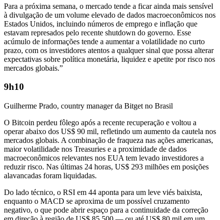
Para a próxima semana, o mercado tende a ficar ainda mais sensível
à divulgação de um volume elevado de dados macroeconômicos nos
Estados Unidos, incluindo números de emprego e inflação que
estavam represados pelo recente shutdown do governo. Esse
acúmulo de informações tende a aumentar a volatilidade no curto
prazo, com os investidores atentos a qualquer sinal que possa alterar
expectativas sobre política monetária, liquidez e apetite por risco nos
mercados globais.”
9h10
Guilherme Prado, country manager da Bitget no Brasil
O Bitcoin perdeu fôlego após a recente recuperação e voltou a
operar abaixo dos US$ 90 mil, refletindo um aumento da cautela nos
mercados globais. A combinação de fraqueza nas ações americanas,
maior volatilidade nos Treasuries e a proximidade de dados
macroeconômicos relevantes nos EUA tem levado investidores a
reduzir risco. Nas últimas 24 horas, US$ 293 milhões em posições
alavancadas foram liquidadas.
Do lado técnico, o RSI em 44 aponta para um leve viés baixista,
enquanto o MACD se aproxima de um possível cruzamento
negativo, o que pode abrir espaço para a continuidade da correção
em direção à região de US$ 85.500 — ou até US$ 80 mil em um