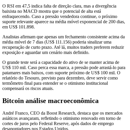
O RSI em 47,5 indica falta de direção clara, mas a divergência
baixista no MACD mostra que o potencial de alta está
enfraquecendo. Caso a pressão vendedora continue, o próximo
suporte relevante aparece na média móvel exponencial de 200 dias,
em US$ 101.898.
Analistas afirmam que apenas um fechamento consistente acima da
média móvel de 7 dias (US$ 111.156) poderia sinalizar uma
recuperação de curto prazo. Até lá, muitos traders preferem reduzir
exposição e aguardar um cenário mais definido.
O grande teste será a capacidade do ativo de se manter acima de
US$ 110 mil. Caso perca essa marca, a pressão pode arrastá-lo para
patamares mais baixos, com suporte próximo de US$ 100 mil. O
relatório do Tesouro, previsto para dezembro, deve servir como
termômetro final para entender se o otimismo institucional
compensará os riscos atuais.
Bitcoin análise macroeconômica
André Franco, CEO da Boost Research, destaca que os mercados
asiáticos avançaram, refletindo o otimismo renovado em torno de
cortes de juros pelo Federal Reserve, após dados de emprego
desapontadores nos Estados Unidos.