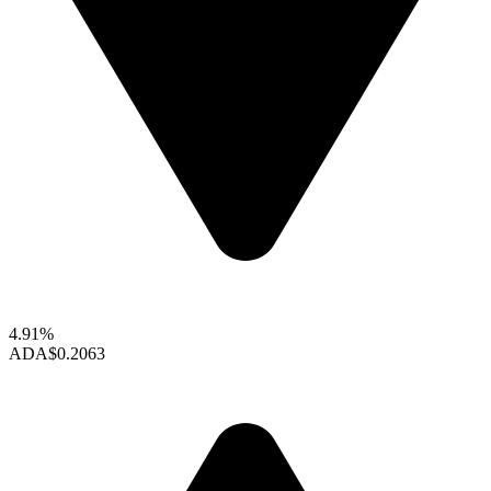
4.91%
ADA
$0.2063