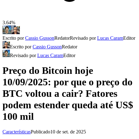
3.64%
Escrito por
Cassio Gusson
Redator
Revisado por
Lucas Caram
Editor
Escrito por
Cassio Gusson
Redator
Revisado por
Lucas Caram
Editor
Preço do Bitcoin hoje
10/09/2025: por que o preço do
BTC voltou a cair? Fatores
podem estender queda até US$
100 mil
Características
Publicado
10 de set. de 2025