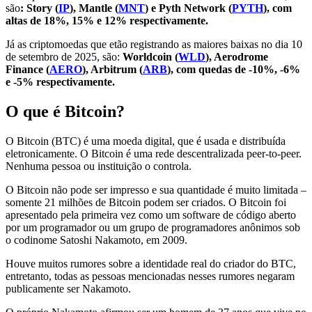
são
: Story (
IP
), Mantle (
MNT
) e Pyth Network (
PYTH
), com
altas de 18%, 15% e 12% respectivamente.
Já as criptomoedas que etão registrando as maiores baixas no dia 10
de setembro de 2025, são:
Worldcoin (
WLD
), Aerodrome
Finance (
AERO
), Arbitrum (
ARB
), com quedas de -10%, -6%
e -5% respectivamente.
O que é Bitcoin?
O Bitcoin (BTC) é uma moeda digital, que é usada e distribuída
eletronicamente. O Bitcoin é uma rede descentralizada peer-to-peer.
Nenhuma pessoa ou instituição o controla.
O Bitcoin não pode ser impresso e sua quantidade é muito limitada –
somente 21 milhões de Bitcoin podem ser criados. O Bitcoin foi
apresentado pela primeira vez como um software de código aberto
por um programador ou um grupo de programadores anônimos sob
o codinome Satoshi Nakamoto, em 2009.
Houve muitos rumores sobre a identidade real do criador do BTC,
entretanto, todas as pessoas mencionadas nesses rumores negaram
publicamente ser Nakamoto.