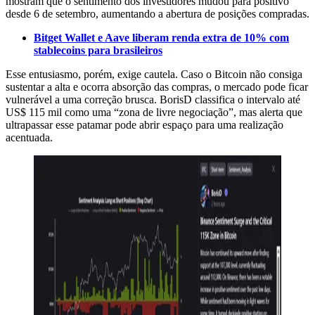
mostram que o sentimento dos investidores mudou para positivo
desde 6 de setembro, aumentando a abertura de posições compradas.
Bitget Wallet e Aave liberam renda extra de 10% com
stablecoins para brasileiros
Esse entusiasmo, porém, exige cautela. Caso o Bitcoin não consiga
sustentar a alta e ocorra absorção das compras, o mercado pode ficar
vulnerável a uma correção brusca. BorisD classifica o intervalo até
US$ 115 mil como uma “zona de livre negociação”, mas alerta que
ultrapassar esse patamar pode abrir espaço para uma realização
acentuada.