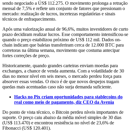
sendo negociado a US$ 112.275. O movimento prolonga a retração
mensal de 7,5% e reflete um conjunto de fatores que pressionam o
mercado: realização de lucros, incertezas regulatórias e sinais
técnicos de enfraquecimento.
Após uma valorização anual de 96,6%, muitos investidores de curto
prazo decidiram realizar lucros. Esse comportamento intensificou-se
quando o preço estabilizou próximo de US$ 112 mil. Dados on-
chain indicam que baleias transferiram cerca de 12.000 BTC para
corretoras na última semana, movimento que costuma antecipar
fortes correções de preço.
Historicamente, quando grandes carteiras enviam moedas para
exchanges, a chance de venda aumenta. Com a volatilidade de 30
dias no menor nível em seis meses, o mercado perdeu força para
absorver essas vendas. O risco é de que novos despejos tragam
quedas mais acentuadas caso não surja demanda suficiente.
Hacks no Pix criam oportunidades para stablecoins do
real como meio de pagamento, diz CEO da Avenia
Do ponto de vista técnico, o Bitcoin perdeu níveis importantes de
suporte. O preço caiu abaixo da média móvel simples de 30 dias
(US$ 113.470) e encontrou resistência no nível de 23,6% de
Fibonacci (US$ 120.401).