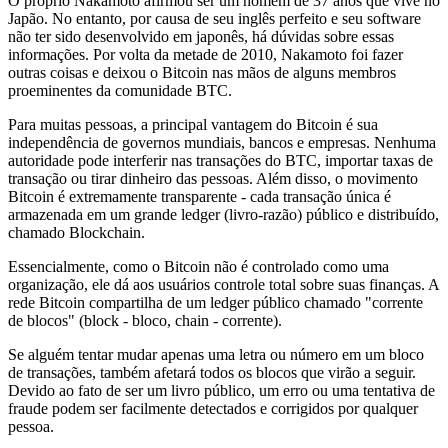
O próprio Nakamoto afirmou ser um homem de 37 anos que vive no
Japão. No entanto, por causa de seu inglês perfeito e seu software
não ter sido desenvolvido em japonês, há dúvidas sobre essas
informações. Por volta da metade de 2010, Nakamoto foi fazer
outras coisas e deixou o Bitcoin nas mãos de alguns membros
proeminentes da comunidade BTC.
Para muitas pessoas, a principal vantagem do Bitcoin é sua
independência de governos mundiais, bancos e empresas. Nenhuma
autoridade pode interferir nas transações do BTC, importar taxas de
transação ou tirar dinheiro das pessoas. Além disso, o movimento
Bitcoin é extremamente transparente - cada transação única é
armazenada em um grande ledger (livro-razão) público e distribuído,
chamado Blockchain.
Essencialmente, como o Bitcoin não é controlado como uma
organização, ele dá aos usuários controle total sobre suas finanças. A
rede Bitcoin compartilha de um ledger público chamado "corrente
de blocos" (block - bloco, chain - corrente).
Se alguém tentar mudar apenas uma letra ou número em um bloco
de transações, também afetará todos os blocos que virão a seguir.
Devido ao fato de ser um livro público, um erro ou uma tentativa de
fraude podem ser facilmente detectados e corrigidos por qualquer
pessoa.