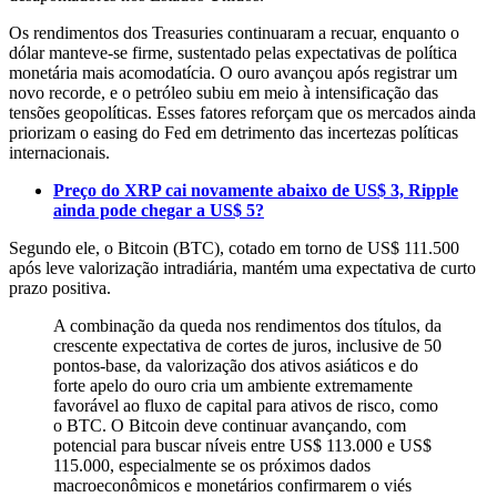
Os rendimentos dos Treasuries continuaram a recuar, enquanto o
dólar manteve-se firme, sustentado pelas expectativas de política
monetária mais acomodatícia. O ouro avançou após registrar um
novo recorde, e o petróleo subiu em meio à intensificação das
tensões geopolíticas. Esses fatores reforçam que os mercados ainda
priorizam o easing do Fed em detrimento das incertezas políticas
internacionais.
Preço do XRP cai novamente abaixo de US$ 3, Ripple
ainda pode chegar a US$ 5?
Segundo ele, o Bitcoin (BTC), cotado em torno de US$ 111.500
após leve valorização intradiária, mantém uma expectativa de curto
prazo positiva.
A combinação da queda nos rendimentos dos títulos, da
crescente expectativa de cortes de juros, inclusive de 50
pontos-base, da valorização dos ativos asiáticos e do
forte apelo do ouro cria um ambiente extremamente
favorável ao fluxo de capital para ativos de risco, como
o BTC. O Bitcoin deve continuar avançando, com
potencial para buscar níveis entre US$ 113.000 e US$
115.000, especialmente se os próximos dados
macroeconômicos e monetários confirmarem o viés