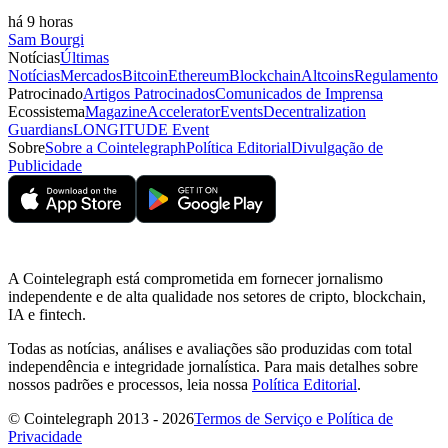
há 9 horas
Sam Bourgi
Notícias
Últimas
Notícias
Mercados
Bitcoin
Ethereum
Blockchain
Altcoins
Regulamento
Patrocinado
Artigos Patrocinados
Comunicados de Imprensa
Ecossistema
Magazine
Accelerator
Events
Decentralization
Guardians
LONGITUDE Event
Sobre
Sobre a Cointelegraph
Política Editorial
Divulgação de
Publicidade
A Cointelegraph está comprometida em fornecer jornalismo
independente e de alta qualidade nos setores de cripto, blockchain,
IA e fintech.
Todas as notícias, análises e avaliações são produzidas com total
independência e integridade jornalística. Para mais detalhes sobre
nossos padrões e processos, leia nossa
Política Editorial
.
© Cointelegraph 2013 - 2026
Termos de Serviço e Política de
Privacidade