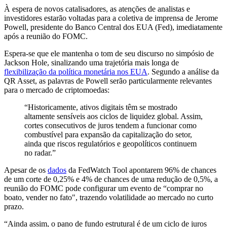
À espera de novos catalisadores, as atenções de analistas e
investidores estarão voltadas para a coletiva de imprensa de Jerome
Powell, presidente do Banco Central dos EUA (Fed), imediatamente
após a reunião do FOMC.
Espera-se que ele mantenha o tom de seu discurso no simpósio de
Jackson Hole, sinalizando uma trajetória mais longa de
flexibilização da política monetária nos EUA
. Segundo a análise da
QR Asset, as palavras de Powell serão particularmente relevantes
para o mercado de criptomoedas:
“Historicamente, ativos digitais têm se mostrado
altamente sensíveis aos ciclos de liquidez global. Assim,
cortes consecutivos de juros tendem a funcionar como
combustível para expansão da capitalização do setor,
ainda que riscos regulatórios e geopolíticos continuem
no radar.”
Apesar de os
dados
da FedWatch Tool apontarem 96% de chances
de um corte de 0,25% e 4% de chances de uma redução de 0,5%, a
reunião do FOMC pode configurar um evento de “comprar no
boato, vender no fato", trazendo volatilidade ao mercado no curto
prazo.
“Ainda assim, o pano de fundo estrutural é de um ciclo de juros