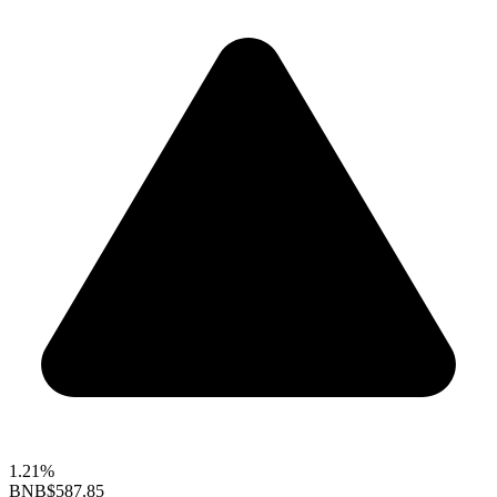
1.21%
BNB
$587.85