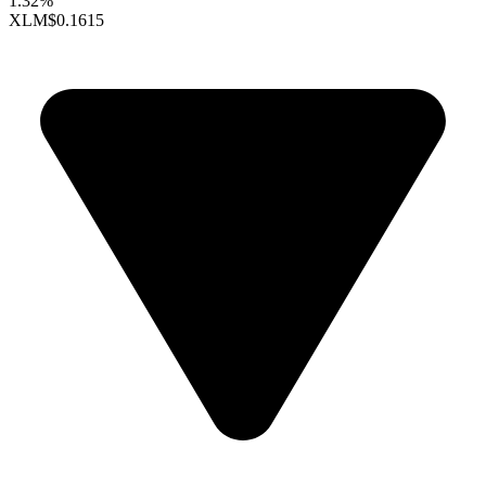
1.32%
XLM
$0.1615