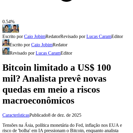
0.54%
Escrito por
Caio Jobim
Redator
Revisado por
Lucas Caram
Editor
Escrito por
Caio Jobim
Redator
Revisado por
Lucas Caram
Editor
Bitcoin limitado a US$ 100
mil? Analista prevê novas
quedas em meio a riscos
macroeconômicos
Características
Publicado
8 de dez. de 2025
Tensões na Ásia, política monetária do Fed, inflação nos EUA e
risco de 'bolha' em IA pressionam o Bitcoin, enquanto analista