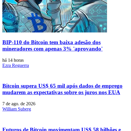
BIP-110 do Bitcoin tem baixa adesão dos
mineradores com apenas 3% 'aprovando'
há 14 horas
Ezra Reguerra
Bitcoin supera US$ 65 mil após dados de emprego
mudarem as expectativas sobre os juros nos EUA
7 de ago. de 2026
William Suberg
Futuros de Bitcoin movimentam US$ 58 bilhões e