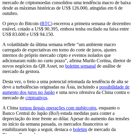
mercado de criptomoedas consolidou uma tendência macro de baixa
desde as máximas históricas de US$ 126.000, atingidas em 6 de
outubro.
O preço do Bitcoin (
BTC
) encerrou a primeira semana de dezembro
estável, cotado a US$ 90.395, embora tenha oscilado na faixa entre
US$ 83.600 e US$ 94.150.
A volatilidade da última semana reflete “um ambiente macro
carregado de expectativas em torno do corte de juros, ajustes
internos do próprio mercado cripto e eventos isolados que
adicionaram ruído no curto prazo”, afirma Murilo Cortina, diretor de
novos negócios da QR Asset, no
boletim semanal
de análise de
mercado da gestora.
Desta vez, o freio a uma potencial retomada da tendência de alta se
deve a turbulências originadas na Ásia, incluindo a
possibilidade de
aumento dos juros no Japão
e uma nova ofensiva da China contra o
mercado de
criptoativos
.
A China
tornou ilegais operações com
stablecoins
, enquanto o
Banco Central do Japão (BoJ) estuda medidas para conter a
depreciação do iene frente ao dólar. Apesar do aumento das tensões
no início da semana passada, os mercados financeiros se
estabilizaram logo a seguir, destaca o
boletim
de mercado da