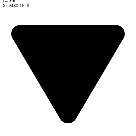
1.35%
XLM
$0.1626