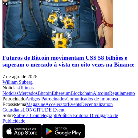
Futuros de Bitcoin movimentam US$ 58 bilhões e
superam o mercado à vista em oito vezes na Binance
7 de ago. de 2026
William Suberg
Notícias
Últimas
Notícias
Mercados
Bitcoin
Ethereum
Blockchain
Altcoins
Regulamento
Patrocinado
Artigos Patrocinados
Comunicados de Imprensa
Ecossistema
Magazine
Accelerator
Events
Decentralization
Guardians
LONGITUDE Event
Sobre
Sobre a Cointelegraph
Política Editorial
Divulgação de
Publicidade