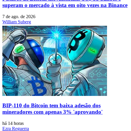
superam o mercado à vista em oito vezes na Binance
7 de ago. de 2026
William Suberg
BIP-110 do Bitcoin tem baixa adesão dos
mineradores com apenas 3% 'aprovando'
há 14 horas
Ezra Reguerra