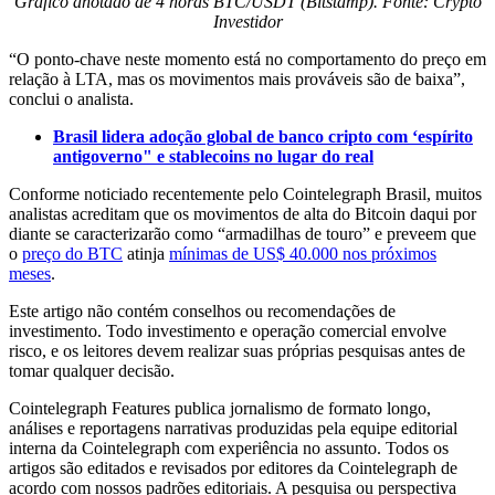
Gráfico anotado de 4 horas BTC/USDT (Bitstamp). Fonte: Crypto
Investidor
“O ponto-chave neste momento está no comportamento do preço em
relação à LTA, mas os movimentos mais prováveis são de baixa”,
conclui o analista.
Brasil lidera adoção global de banco cripto com ‘espírito
antigoverno" e stablecoins no lugar do real
Conforme noticiado recentemente pelo Cointelegraph Brasil, muitos
analistas acreditam que os movimentos de alta do Bitcoin daqui por
diante se caracterizarão como “armadilhas de touro” e preveem que
o
preço do BTC
atinja
mínimas de US$ 40.000 nos próximos
meses
.
Este artigo não contém conselhos ou recomendações de
investimento. Todo investimento e operação comercial envolve
risco, e os leitores devem realizar suas próprias pesquisas antes de
tomar qualquer decisão.
Cointelegraph Features publica jornalismo de formato longo,
análises e reportagens narrativas produzidas pela equipe editorial
interna da Cointelegraph com experiência no assunto. Todos os
artigos são editados e revisados por editores da Cointelegraph de
acordo com nossos padrões editoriais. A pesquisa ou perspectiva