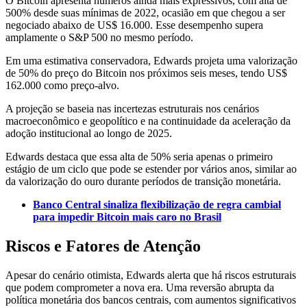
O Bitcoin apresenta números ainda mais expressivos, com alta de
500% desde suas mínimas de 2022, ocasião em que chegou a ser
negociado abaixo de US$ 16.000. Esse desempenho supera
amplamente o S&P 500 no mesmo período.
Em uma estimativa conservadora, Edwards projeta uma valorização
de 50% do preço do Bitcoin nos próximos seis meses, tendo US$
162.000 como preço-alvo.
A projeção se baseia nas incertezas estruturais nos cenários
macroeconômico e geopolítico e na continuidade da aceleração da
adoção institucional ao longo de 2025.
Edwards destaca que essa alta de 50% seria apenas o primeiro
estágio de um ciclo que pode se estender por vários anos, similar ao
da valorização do ouro durante períodos de transição monetária.
Banco Central sinaliza flexibilização de regra cambial
para impedir Bitcoin mais caro no Brasil
Riscos e Fatores de Atenção
Apesar do cenário otimista, Edwards alerta que há riscos estruturais
que podem comprometer a nova era. Uma reversão abrupta da
política monetária dos bancos centrais, com aumentos significativos