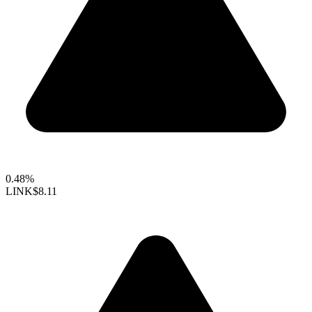
0.48%
LINK
$8.11