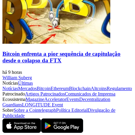
Bitcoin enfrenta a pior sequência de capitulação
desde o colapso da FTX
há 9 horas
William Suberg
Notícias
Últimas
Notícias
Mercados
Bitcoin
Ethereum
Blockchain
Altcoins
Regulamento
Patrocinado
Artigos Patrocinados
Comunicados de Imprensa
Ecossistema
Magazine
Accelerator
Events
Decentralization
Guardians
LONGITUDE Event
Sobre
Sobre a Cointelegraph
Política Editorial
Divulgação de
Publicidade