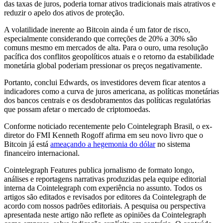
das taxas de juros, poderia tornar ativos tradicionais mais atrativos e
reduzir o apelo dos ativos de proteção.
A volatilidade inerente ao Bitcoin ainda é um fator de risco,
especialmente considerando que correções de 20% a 30% são
comuns mesmo em mercados de alta. Para o ouro, uma resolução
pacífica dos conflitos geopolíticos atuais e o retorno da estabilidade
monetária global poderiam pressionar os preços negativamente.
Portanto, conclui Edwards, os investidores devem ficar atentos a
indicadores como a curva de juros americana, as políticas monetárias
dos bancos centrais e os desdobramentos das políticas regulatórias
que possam afetar o mercado de criptomoedas.
Conforme noticiado recentemente pelo Cointelegraph Brasil, o ex-
diretor do FMI Kenneth Rogoff afirma em seu novo livro que o
Bitcoin já está
ameaçando a hegemonia do dólar
no sistema
financeiro internacional.
Cointelegraph Features publica jornalismo de formato longo,
análises e reportagens narrativas produzidas pela equipe editorial
interna da Cointelegraph com experiência no assunto. Todos os
artigos são editados e revisados por editores da Cointelegraph de
acordo com nossos padrões editoriais. A pesquisa ou perspectiva
apresentada neste artigo não reflete as opiniões da Cointelegraph