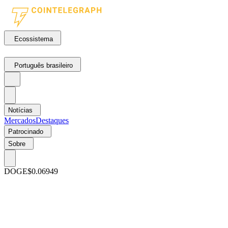
Ecossistema
Português brasileiro
Notícias
Mercados
Destaques
Patrocinado
Sobre
DOGE
$0.06949