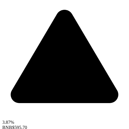
3.87%
BNB
$595.70