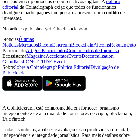
posição em criptomoedas ou outros ativos digitais. A
política
editorial
da Cointelegraph exige que todos os funcionários
divulguem participações que possam apresentar um conflito de
interesses.
No articles published yet. Check back soon.
Notícias
Últimas
Notícias
Mercados
Bitcoin
Ethereum
Blockchain
Altcoins
Regulamento
Patrocinado
Artigos Patrocinados
Comunicados de Imprensa
Ecossistema
Magazine
Accelerator
Events
Decentralization
Guardians
LONGITUDE Event
Sobre
Sobre a Cointelegraph
Política Editorial
Divulgação de
Publicidade
A Cointelegraph está comprometida em fornecer jornalismo
independente e de alta qualidade nos setores de cripto, blockchain,
IA e fintech.
Todas as notícias, análises e avaliações são produzidas com total
independência e integridade jornalística. Para mais detalhes sobre