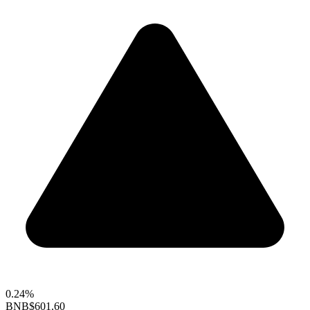
0.24%
BNB
$601.60