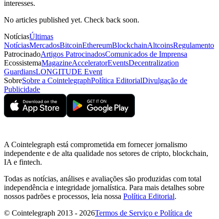
interesses.
No articles published yet. Check back soon.
Notícias
Últimas
Notícias
Mercados
Bitcoin
Ethereum
Blockchain
Altcoins
Regulamento
Patrocinado
Artigos Patrocinados
Comunicados de Imprensa
Ecossistema
Magazine
Accelerator
Events
Decentralization
Guardians
LONGITUDE Event
Sobre
Sobre a Cointelegraph
Política Editorial
Divulgação de
Publicidade
A Cointelegraph está comprometida em fornecer jornalismo
independente e de alta qualidade nos setores de cripto, blockchain,
IA e fintech.
Todas as notícias, análises e avaliações são produzidas com total
independência e integridade jornalística. Para mais detalhes sobre
nossos padrões e processos, leia nossa
Política Editorial
.
© Cointelegraph 2013 - 2026
Termos de Serviço e Política de